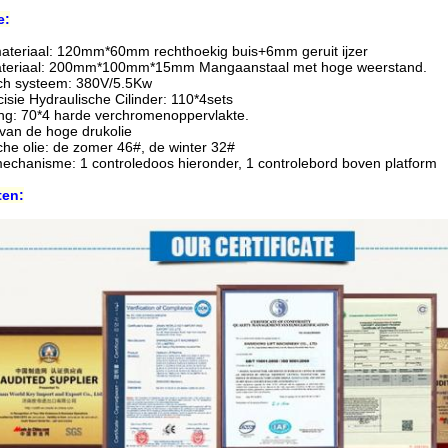
e:
ateriaal: 120mm*60mm rechthoekig buis+6mm geruit ijzer
teriaal: 200mm*100mm*15mm Mangaanstaal met hoge weerstand.
ch systeem: 380V/5.5Kw
isie Hydraulische Cilinder: 110*4sets
ng: 70*4 harde verchromenoppervlakte.
an de hoge drukolie
che olie: de zomer 46#, de winter 32#
echanisme: 1 controledoos hieronder, 1 controlebord boven platform
ten: