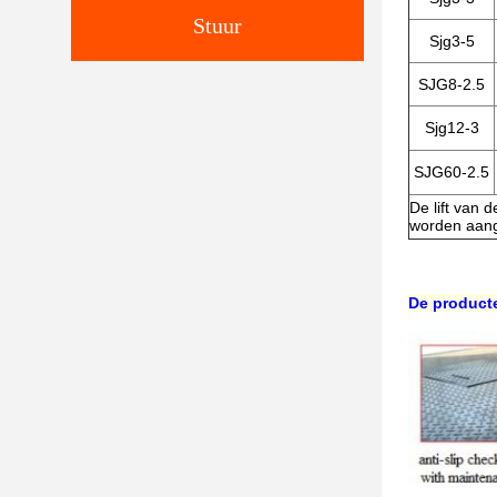
Stuur
Sjg3-5
SJG8-2.5
Sjg12-3
SJG60-2.5
De lift van 
worden aang
De product