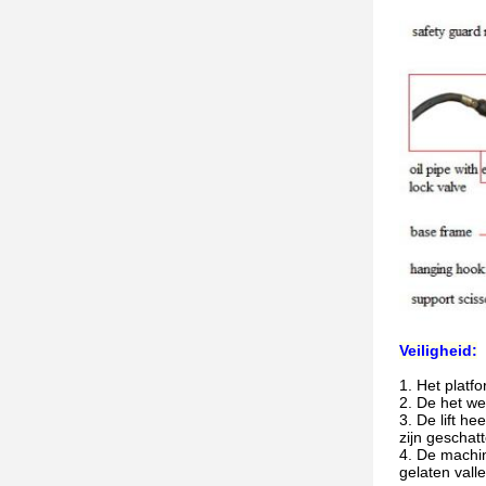
Veiligheid:
1.
Het platfo
2.
De het wer
3.
De lift he
zijn geschatt
4.
De machin
gelaten vall