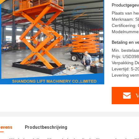
Veilighei
Productgege
Plaats van he
Merknaam: S
Certificering
Modelnummer
Betaling en 
Min. bestelaa
Prijs: USD39
Verpakking Det
Levertijd: 5-
Levering verm
V
evens
Productbeschrijving