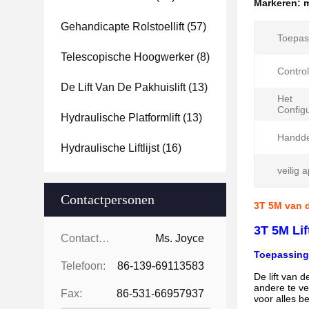
Markeren:
m
Gehandicapte Rolstoellift
(57)
Toepas
Telescopische Hoogwerker
(8)
Contro
De Lift Van De Pakhuislift
(13)
Het
Config
Hydraulische Platformlift
(13)
Handde
Hydraulische Liftlijst
(16)
veilig 
Contactpersonen
3T 5M van d
3T 5M Li
Contactpersonen:
Ms. Joyce
Toepassing
Telefoon:
86-139-69113583
De lift van 
andere te ve
Fax:
86-531-66957937
voor alles b