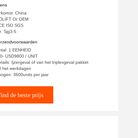
dscontrole Ce
vens
rkomst: China
DLIFT Or OEM
: CE ISO SGS
: Sjg3-5
verzendvoorwaarden
ntal: 1 EENHEID
80- USD9800 / UNIT
ails: Ijzergeval of van het triplexgeval pakket
20 het werkdagen
ogen: 3600units per jaar
ind de beste prijs