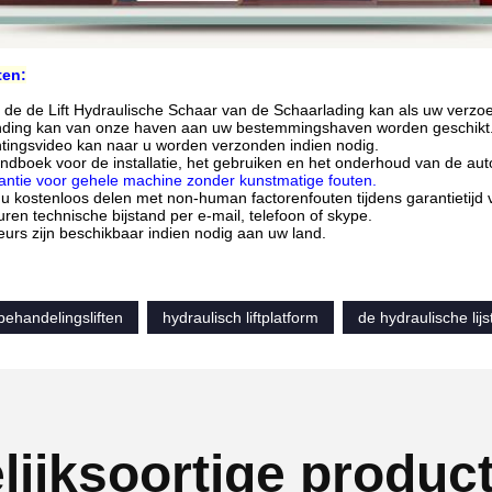
ten:
an de de Lift Hydraulische Schaar van de Schaarlading kan
als uw verzo
nding kan van onze haven aan uw bestemmingshaven worden geschikt
htingsvideo kan naar u worden verzonden indien nodig.
ndboek voor de installatie, het gebruiken en het onderhoud van de autol
rantie voor gehele machine zonder kunstmatige fouten.
n u kostenloos delen met non-human factorenfouten tijdens garantietijd
uren technische bijstand per e-mail, telefoon of skype.
eurs zijn beschikbaar indien nodig aan uw land.
behandelingsliften
hydraulisch liftplatform
de hydraulische lijs
lijksoortige produc