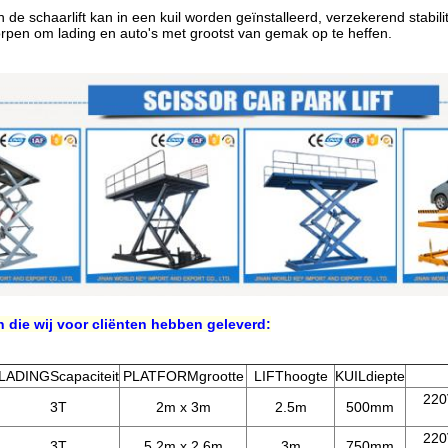
an de schaarlift kan in een kuil worden geïnstalleerd, verzekerend stabil
rpen om lading en auto's met grootst van gemak op te heffen.
 die wij voor cliënten hebben geleverd:
LADINGScapaciteit
PLATFORMgrootte
LIFThoogte
KUILdiepte
220
3T
2m x 3m
2.5m
500mm
220
3T
5.2m x 2.6m
3m
750mm