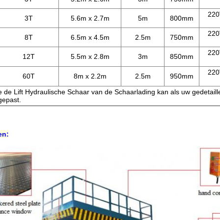
220
3T
5.6m x 2.7m
5m
800mm
220
8T
6.5m x 4.5m
2.5m
750mm
220
12T
5.5m x 2.8m
3m
850mm
220
60T
8m x 2.2m
2.5m
950mm
de de Lift Hydraulische Schaar van de Schaarlading kan als uw gedetaill
epast.
en: