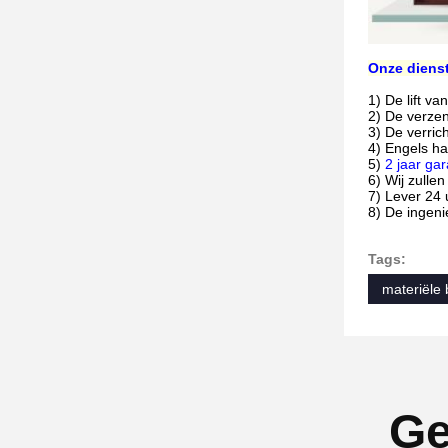
Onze diens
1)
De
lift v
2) De verze
3)
De verric
4)
Engels ha
5)
2 jaar ga
6)
Wij zulle
7)
Lever 24 
8) De ingeni
Tags:
materiële 
Ge