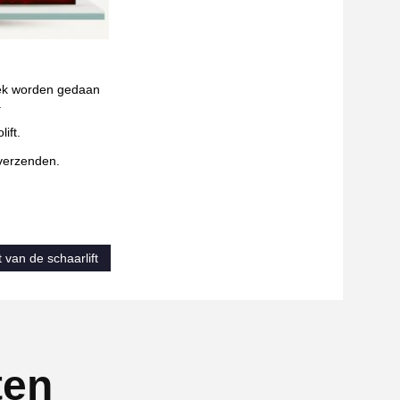
ek worden
gedaan
.
ift.
 verzenden.
t van de schaarlift
ten