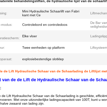
ateriële behandelingsliften
,
de hydraulische lijst van de schaarlif
Mini Hydraulische Schaarlift van Fabri
sing:
Liftmechan
kant met Ce
De Bar van
l-modus:
Controlebord en controledoos
veiligheidsr
Elke vloer
Ladingslip
uratiescherm:
ur:
Twee eenheden op platform
Liftsysteem
apparaat:
explosiebestendige slotklep
e de Lift Hydraulische Schaar van de Schaarlading de Liftlijst me
ft van de de Lift de Hydraulische Schaar van de Sc
:
de de Lift Hydraulische Schaar van de Schaarlading is geschikte, effici
rvoeren. Met onze uitzonderlijke ladingscapaciteit van 100T, kunt u wo
ehalve zwaarst van lading zijn.