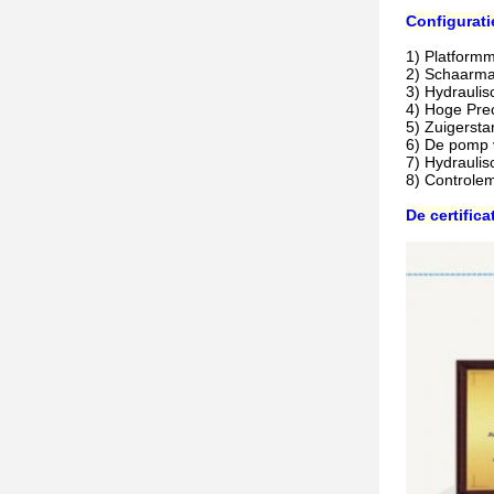
Configurati
1)
Platformm
2)
Schaarma
3)
Hydraulis
4)
Hoge Prec
5)
Zuigersta
6)
De pomp v
7)
Hydraulis
8)
Controlem
De certifica