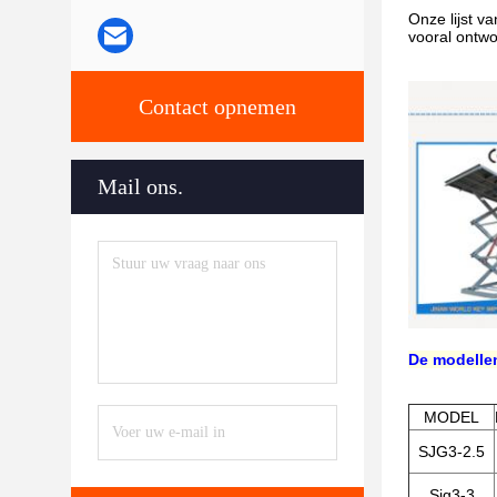
Onze lijst v
vooral ontwo
Contact opnemen
Mail ons.
De modellen
MODEL
SJG3-2.5
Sjg3-3