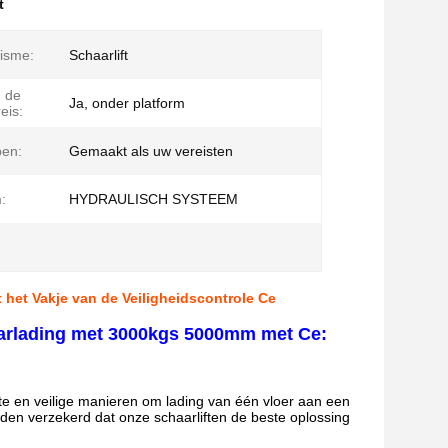
t
isme:
Schaarlift
 de
Ja, onder platform
eis:
pen:
Gemaakt als uw vereisten
:
HYDRAULISCH SYSTEEM
t het Vakje van de Veiligheidscontrole Ce
haarlading met 3000kgs 5000mm met Ce:
ënte en veilige manieren om lading van één vloer aan een
rden verzekerd dat onze schaarliften de beste oplossing