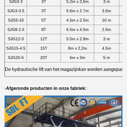
SJG3-3
3T
5.2m x 2,6m
3 m
8
SJG3-3.5
3T
5.6m x 2.7m
3.5m
8
SJG5-10
5T
4.5m x 2.5m
10 m
1
SJG8-2.5
8T
6.5m x 4.5m
2.5m
8
SJG12-3
12T
5.5m x 2.8m
3 m
9
SJG15-4.5
15T
8m x 2,2m
4.5m
1
SJG20-5
20T
6m x 3m
5 m
1
De hydraulische lift van het magazijn
kan worden aangepast al
·
Afgeronde producten in onze fabriek
: