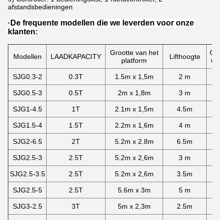
afstandsbedieningen
De frequente modellen die we leverden voor onze
·
klanten:
Grootte van het
GR
Modellen
LAADKAPACITY
Lifthoogte
platform
va
SJG0.3-2
0.3T
1.5m x 1,5m
2 m
4
SJG0.5-3
0.5T
2m x 1,8m
3 m
5
SJG1-4.5
1T
2.1m x 1,5m
4.5m
6
SJG1.5-4
1.5T
2.2m x 1,6m
4 m
6
SJG2-6.5
2T
5.2m x 2.8m
6.5m
8
SJG2.5-3
2.5T
5.2m x 2,6m
3 m
7
SJG2.5-3.5
2.5T
5.2m x 2,6m
3.5m
8
SJG2.5-5
2.5T
5.6m x 3m
5 m
8
SJG3-2.5
3T
5m x 2,3m
2.5m
7