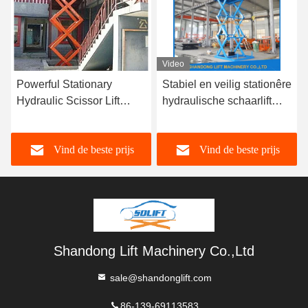
Video
Video
Stabiel en veilig stationêre
Aanpasbare hydraulische
hydraulische schaarlift
schaarhef voor zware
voor vracht magazijn
werkzaamheden en
schaarlift tafel
aanpasbare
Vind de beste prijs
Vind de beste prijs
vrachtbehandelingen
Shandong Lift Machinery Co.,Ltd
sale@shandonglift.com
86-139-69113583