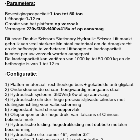
·
Parameters:
Bevestigingscapaciteit:
1 ton tot 50 ton
Lifthoogte:
1-12 m
Grootte van het platform:
op verzoek
Vermogen:
220v/380v/400v/415v of op aanvraag
Dit soort Double Scissors Stationary Hydraulic Scissor Lift maakt
gebruik van veel sterkere Mn staal materiaal om de draagkracht
en de hefhoogte te verbeteren.Lifthoogte en laadcapaciteit
kunnen per uw verzoek worden aangepast.
De laadcapaciteit kan variëren van 1000 kg tot 50.000 kg en de
hefhoogte is van 1 tot 12 m.
Configuratie:
·
1) Platformmateriaal: rechthoekige buis + gekabelde anti-glijplaat
2) Ondersteunende schaar: hoogwaardig mangaans staal.
3) Hydraulisch systeem: 380V/5,5Kw of op aanvraag
4) Hydraulische cilinder: hoge precisie slijtvaste cilinders met
sluitingsinrichting voor valbescherming
5) zuigerstaaf: hard chroomoppervlak.
6) Oliepompen onder hoge druk: van Italiaans of Chinees
bekende merk.
7) Hydraulische leiding: hogedrukleiding met dubbele metalen
bescherming
8) Hydraulische olie: zomer 46°, winter 32°
9) Controller: 1 bedieningskist, 1 handcontroller, 2