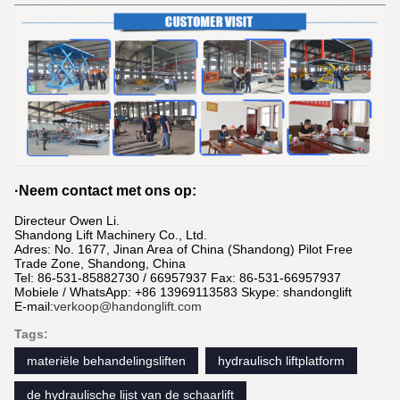
·
Neem contact met ons op:
Directeur Owen Li.
Shandong Lift Machinery Co., Ltd.
Adres: No. 1677, Jinan Area of China (Shandong) Pilot Free
Trade Zone, Shandong, China
Tel: 86-531-85882730 / 66957937 Fax: 86-531-66957937
Mobiele / WhatsApp: +86 13969113583 Skype: shandonglift
E-mail:
verkoop@handonglift.com
Tags:
materiële behandelingsliften
hydraulisch liftplatform
de hydraulische lijst van de schaarlift