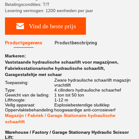
Betalingscondities: T/T
Levering vermogen: 1200 eenheden per jaar
Vind de beste prijs
Productgegevens
Productbeschrijving
Markeren:
Vaststaande hydraulische schaarlift voor magazijnen
,
Fabrieksstationarische hydraulische schaarlift
,
Garagestafeltje met schaar
Zware hydraulische schaarlift magazijn
Toepassing:
vrachtlift
Type:
4 cilinders hydraulische schaarhef
Gewicht van de lading:
1 ton tot 50 ton
Lifthoogte:
1-12 m
Veilig apparaat:
Explosiebestendige sluitklep
Oppervlaktebehandeling:
hoogwaardige anti-corrosieverf
Magazijn / Fabriek / Garage Stationaire hydraulische
schaarlift
Warehouse / Factory / Garage Stationary Hydraulic Scissor
Lift: