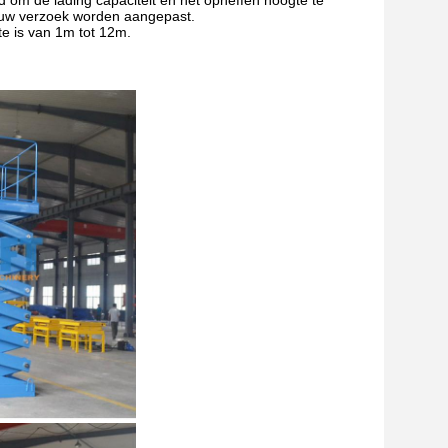
d om de lading capaciteit en het opheffen hoogte te
f uw verzoek worden aangepast.
e is van 1m tot 12m.