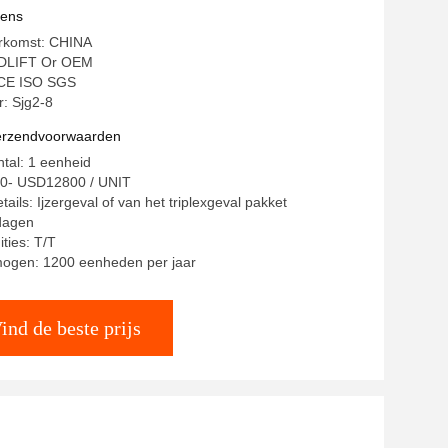
vens
erkomst: CHINA
DLIFT Or OEM
: CE ISO SGS
: Sjg2-8
verzendvoorwaarden
ntal: 1 eenheid
00- USD12800 / UNIT
ails: Ijzergeval of van het triplexgeval pakket
 dagen
ties: T/T
mogen: 1200 eenheden per jaar
ind de beste prijs