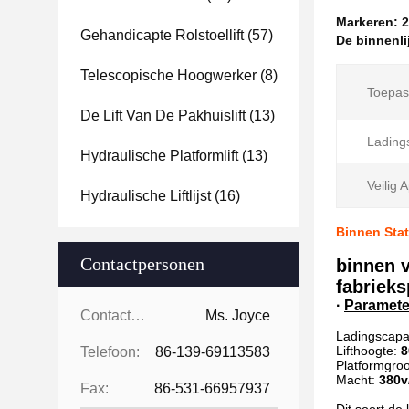
Markeren:
2
Gehandicapte Rolstoellift
(57)
De binnenli
Telescopische Hoogwerker
(8)
Toepas
De Lift Van De Pakhuislift
(13)
Lading
Hydraulische Platformlift
(13)
Veilig 
Hydraulische Liftlijst
(16)
Binnen Stat
Contactpersonen
binnen 
fabrieks
·
Paramete
Contactpersonen:
Ms. Joyce
Ladingscapac
Lifthoogte:
Telefoon:
86-139-69113583
Platformgroo
Macht:
380v
Fax:
86-531-66957937