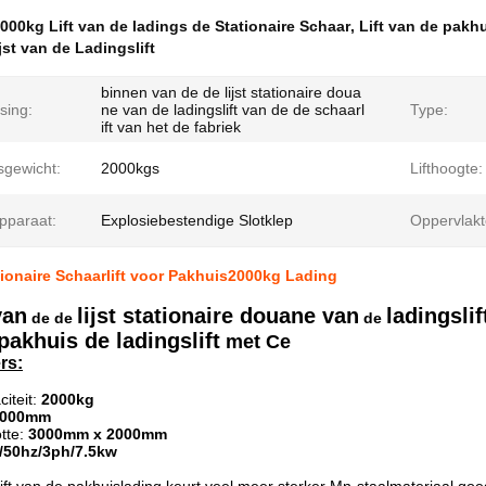
000kg Lift van de ladings de Stationaire Schaar
,
Lift van de pakhu
jst van de Ladingslift
binnen van de de lijst stationaire doua
sing:
ne van de ladingslift van de de schaarl
Type:
ift van het de fabriek
sgewicht:
2000kgs
Lifthoogte:
Apparaat:
Explosiebestendige Slotklep
Oppervlakt
ionaire Schaarlift voor Pakhuis2000kg Lading
van
lijst stationaire douane van
ladingslif
de de
de
pakhuis de ladingslift
met Ce
rs:
iteit:
2000kg
8000mm
tte:
3000mm x 2000mm
/50hz/3ph/7.5kw