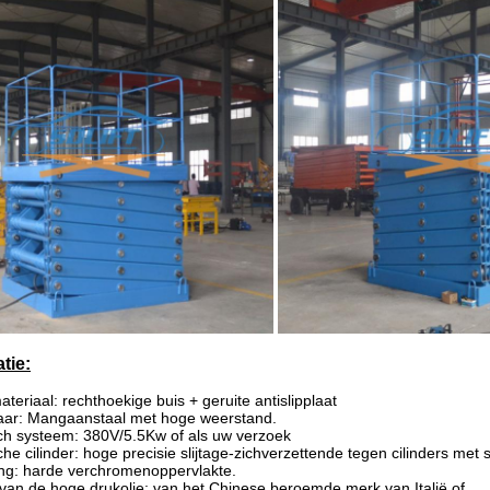
tie:
teriaal: rechthoekige buis + geruite antislipplaat
aar: Mangaanstaal met hoge weerstand.
ch systeem: 380V/5.5Kw of als uw verzoek
che cilinder: hoge precisie slijtage-zichverzettende tegen cilinders me
ang: harde verchromenoppervlakte.
an de hoge drukolie: van het Chinese beroemde merk van Italië of.