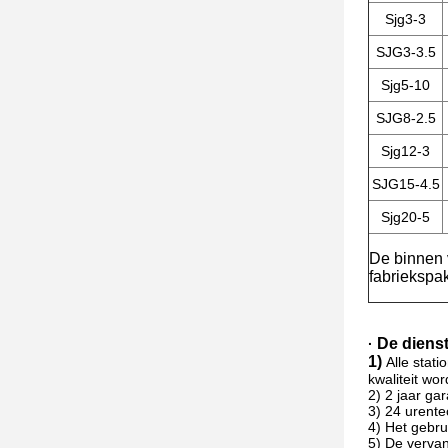
Sjg3-3
SJG3-3.5
Sjg5-10
SJG8-2.5
Sjg12-3
SJG15-4.5
Sjg20-5
De
binnen
fabriekspak
De dienst
·
1)
Alle stat
kwaliteit wo
2) 2 jaar gar
3) 24 urente
4) Het gebru
5) De vervan