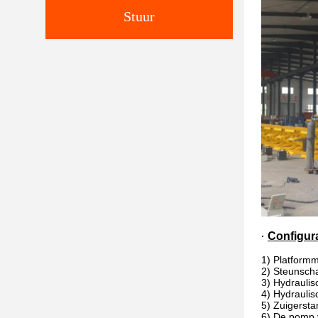
Stuur
Configura
·
1)
Platformma
2) Steunsch
3) Hydraulis
4) Hydraulis
5) Zuigerst
6) De pomp v