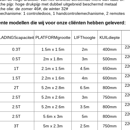
che pijp: hoge drukpijp met dubbel uitgebreid beschermd metaal
che olie: de zomer 46#, de winter 32#
mechanisme: 1 controledoos, 1 handcontrolemechanisme, 2 remotes
nte modellen die wij voor onze cliënten hebben geleverd:
LADINGScapaciteit
PLATFORMgrootte
LIFThoogte
KUILdiepte
22
0.3T
1.5m x 1.5m
2m
400mm
22
0.5T
2m x 1.8m
3m
500mm
22
1T
2.1m x 1.5m
4.5m
650mm
22
1.5T
2.2m x 1.6m
4m
600mm
22
2T
5.2m x 2.8m
6.5m
800mm
22
2.5T
5.2m x 2.6m
3m
750mm
22
2.5T
5.2m x 2.6m
3.5m
800mm
22
2.5T
5.6m x 3m
5m
800mm
22
3T
5m x 2.3m
2.5m
750mm