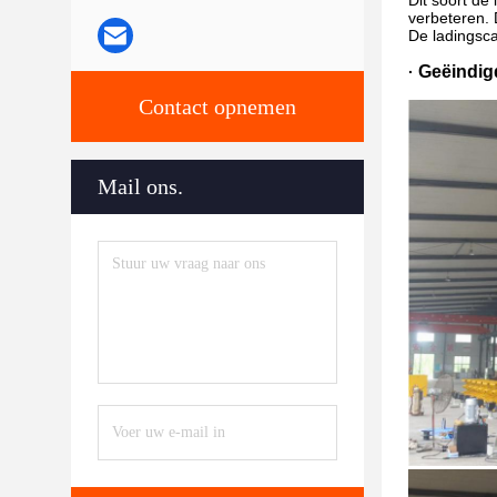
Dit soort de
verbeteren. 
De ladingsca
Geëindigd
·
Contact opnemen
Mail ons.