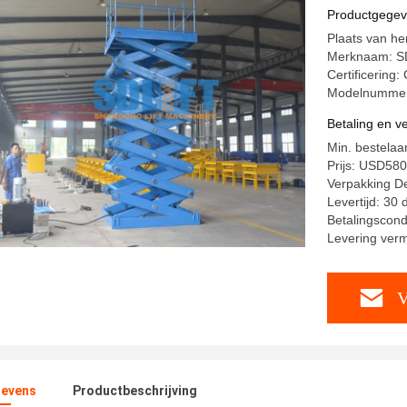
Productgege
Plaats van h
Merknaam: S
Certificering
Modelnummer
Betaling en 
Min. bestelaa
Prijs: USD58
Verpakking Det
Levertijd: 30
Betalingscondi
Levering ver
V
evens
Productbeschrijving