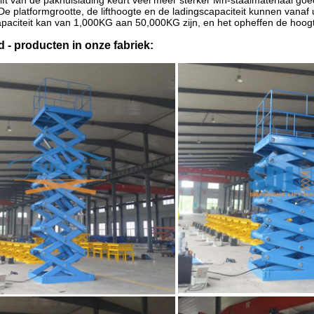
lift van
de
pakhuislading
keurt veel meer sterker Mn-staalmateriaal goe
De platformgrootte, de lifthoogte en de ladingscapaciteit kunnen vana
paciteit kan van 1,000KG aan 50,000KG zijn, en het opheffen de hoogt
 - producten in onze fabriek: