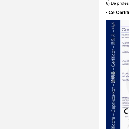
6) De profes
·
Ce-Certif