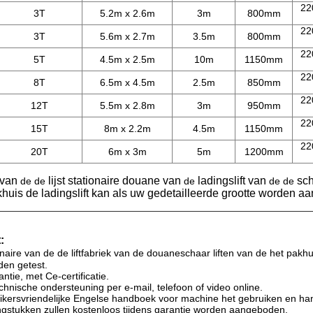
22
3T
5.2m x 2.6m
3m
800mm
22
3T
5.6m x 2.7m
3.5m
800mm
22
5T
4.5m x 2.5m
10m
1150mm
22
8T
6.5m x 4.5m
2.5m
850mm
22
12T
5.5m x 2.8m
3m
950mm
22
15T
8m x 2.2m
4.5m
1150mm
22
20T
6m x 3m
5m
1200mm
 van
lijst stationaire douane van
ladingslift van
sch
de de
de
de de
huis de ladingslift
kan als uw gedetailleerde grootte worden aa
:
ionaire van de de liftfabriek van de douaneschaar liften van de het pak
rden getest.
antie, met Ce-certificatie.
chnische ondersteuning per e-mail, telefoon of video online.
ikersvriendelijke Engelse handboek voor machine het gebruiken en ha
gstukken zullen kostenloos tijdens garantie worden aangeboden.