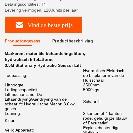
Betalingscondities: T/T
Levering vermogen: 1200units per jaar
Vind de beste prijs
Productgegevens
Productbeschrijving
Markeren:
materiële behandelingsliften
,
hydraulisch liftplatform
,
3.5M Stationary Hydraulic Scissor Lift
Hydraulisch Elektrisch
Toepassing:
de Liftplatform van de
Huisschaar
Lifthoogte:
3500mm
Ladingscapaciteit:
5000kgs
Liftmechanisme: De
Liftaandrijving/Aandrijving van de
Schaarlift
schaarlift: Hydraulische Macht: 3.0kw
gesch:
Leuning:
2 kanten of 4 kanten
rode, gele, grijze blauw
Kleur:
of Facultatief
Explosiebestendige
Veilig Apparaat:
Slotklep