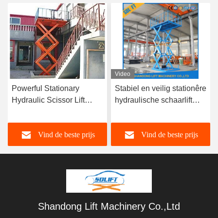
Video
Powerful Stationary
Stabiel en veilig stationêre
Hydraulic Scissor Lift
hydraulische schaarlift
Table for Smooth and Safe
voor vracht magazijn
Lifting of Heavy Goods
schaarlift tafel
Vind de beste prijs
Vind de beste prijs
Shandong Lift Machinery Co.,Ltd