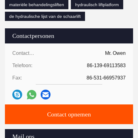
materiële behandelingsliften
hydraulisch liftplatform
de hydraulische lijst van de schaarlift
Contactpersonen
Contactpersonen:
Mr. Owen
Telefoon:
86-139-69113583
Fax:
86-531-66957937
Contact opnemen
Mail ons.