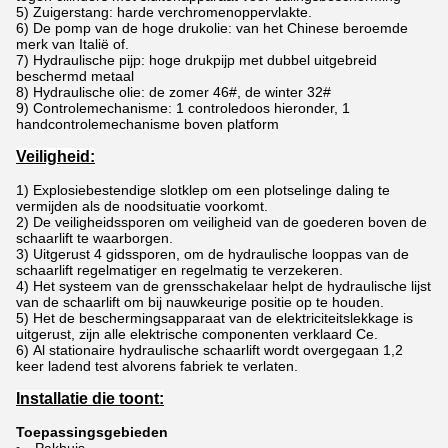
5) Zuigerstang: harde verchromenoppervlakte.
6) De pomp van de hoge drukolie: van het Chinese beroemde
merk van Italië of.
7)
Hydraulische pijp: hoge drukpijp met dubbel uitgebreid
beschermd metaal
8)
Hydraulische olie: de zomer 46#, de winter 32#
9)
Controlemechanisme: 1 controledoos hieronder, 1
handcontrolemechanisme boven platform
Veiligheid:
1)
Explosiebestendige slotklep om een plotselinge daling te
vermijden als de noodsituatie voorkomt.
2)
De veiligheidssporen om veiligheid van de goederen boven de
schaarlift
te waarborgen.
3)
Uitgerust 4 gidssporen, om de hydraulische looppas van de
schaarlift regelmatiger en regelmatig te verzekeren.
4)
Het systeem van
de
grensschakelaar helpt de hydraulische lijst
van
de
schaarlift
om bij nauwkeurige positie op te houden.
5)
Het de beschermingsapparaat van de elektriciteitslekkage is
uitgerust, zijn alle elektrische componenten verklaard Ce.
6)
Al stationaire hydraulische schaarlift wordt overgegaan 1,2
keer ladend test alvorens fabriek te verlaten.
Installatie die toont:
Toepassingsgebieden