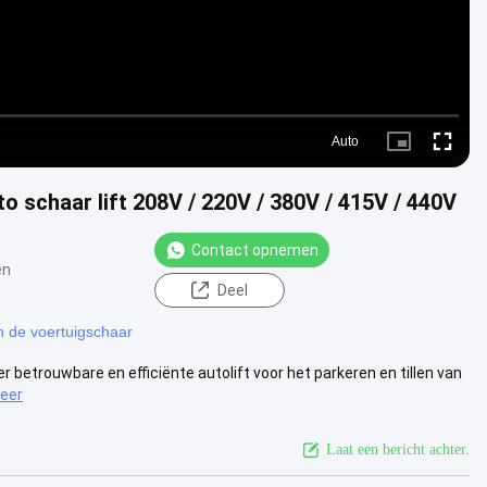
Auto
Picture-
Fullscre
in-
Picture
o schaar lift 208V / 220V / 380V / 415V / 440V
Contact opnemen
en
Deel
an de voertuigschaar
 betrouwbare en efficiënte autolift voor het parkeren en tillen van
meer
Laat een bericht achter.