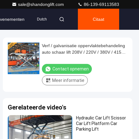
sale@shandonglift.com
86-139-69113583
venementen
Citaat
Dutch
Verf / galvanisatie oppervlaktebehandeling
auto schaar lift 208V / 220V / 380V / 415V /
440V
Contact opnemen
Meer informatie
Gerelateerde video's
Hydraulic Car Lift Scissor
Car Lift Platform Car
Parking Lift