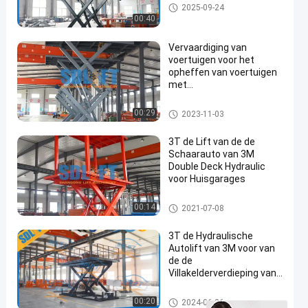
de lift van de schaarauto
2025-09-24
00:40
Vervaardiging van
voertuigen voor het
opheffen van voertuigen
met
en
overbelastingbeveiliging
de lift van de schaarauto
00:29
2023-11-03
3T de Lift van de de
Schaarauto van 3M
Double Deck Hydraulic
voor Huisgarages
de lift van de schaarauto
00:14
2021-07-08
3T de Hydraulische
Autolift van 3M voor van
de de
Villakelderverdieping van
de Huisgarage de Lift van
het de Autoparkeren
de lift van de schaarauto
00:20
2024-06-26