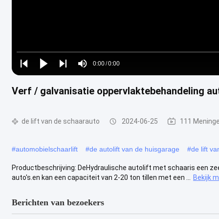
Loaded
:
0%
0:00
/
0:00
Play
Play
Play
Mute
Current
Duration
next
next
Verf / galvanisatie oppervlaktebehandeling aut
Time
de lift van de schaarauto
2024-06-25
111 Mening
#
automobielschaarlift
#
de autolift van de huisgarage
#
de lift v
Productbeschrijving: DeHydraulische autolift met schaaris een zeer
auto's.en kan een capaciteit van 2-20 ton tillen met een ...
Bekijk 
Berichten van bezoekers