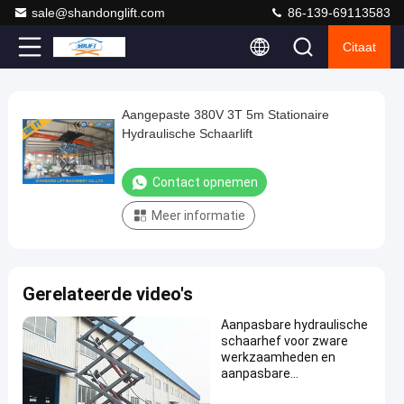
sale@shandonglift.com
86-139-69113583
Citaat
Loaded
:
0%
0:00
/
0:00
Auto
Play
Play
Play
Mute
Picture-
Fullscreen
Current
Duration
next
next
in-
Play
Picture
Aangepaste 380V 3T 5m Stationaire
Aangepaste
Time
Video
Hydraulische Schaarlift
380V
3T
Contact opnemen
5m
Meer informatie
Stationaire
Hydraulische
Schaarlift
Gerelateerde video's
Contact
Stationaire
2022-
364
Aanpasbare hydraulische
opnemen
Hydraulische
09-16
Meningen
schaarhef voor zware
Schaarlift
Deel
werkzaamheden en
aanpasbare
#
vrachtbehandelingen
materiële