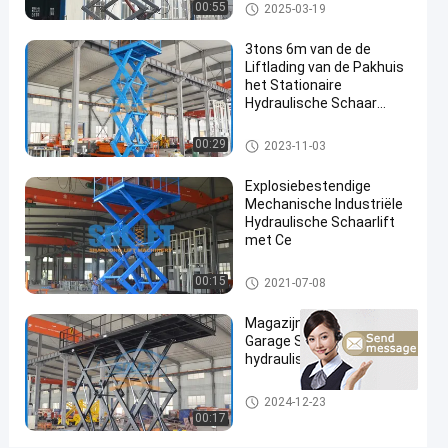
Stationaire Hydraulische Scha
00:55
2025-03-19
behandelingsliften
arlift
#
3tons 6m van de de
hydraulisch
Liftlading van de Pakhuis
liftplatform
het Stationaire
#
Hydraulische Schaar
Platform van de de
de
Liftlijst
Stationaire Hydraulische Scha
00:29
2023-11-03
hydraulische
arlift
lijst van de
Explosiebestendige
schaarlift
Mechanische Industriële
3
Hydraulische Schaarlift
met Ce
T
8
Stationaire Hydraulische Scha
M
00:15
2021-07-08
arlift
H
y
Magazijn / Fabriek /
Garage Stationaire
d
hydraulische schaarlift
r
a
Stationaire Hydraulische Scha
u
2024-12-23
arlift
00:17
l
i