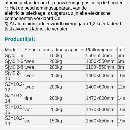
aluminiumladder om bij nauwkeurige positie op te houden.
Het de beschermingsapparaat van de
4)
elektriciteitslekkage is uitgerust, zijn alle elektrische
componenten verklaard Ce.
Al aluminiumladder wordt overgegaan 1,2 keer ladend
5)
test alvorens fabriek te verlaten.
Productlijst:
Model
Steunkolom
Ladingscapaciteit
Platformgrootte
Liftho
Sjyl0.1-6
100kg
550×550mm
6m
Sjyl0.2-6
twee
200kg
1050×550mm
6m
Sjyl0.2-8
twee
200kg
1100×550mm
8m
Sjyl0.2-
twee
200kg
1400×600mm
10m
10
SJYL0.2-
twee
200kg
1400×600mm
12m
12
SJYL0.2-
drie
200kg
1470×800mm
14m
14
SJYL0.2-
vier
200kg
1470×800mm
16m
16
SJYL0.2-
vier
150kg
1560×850mm
19m
19