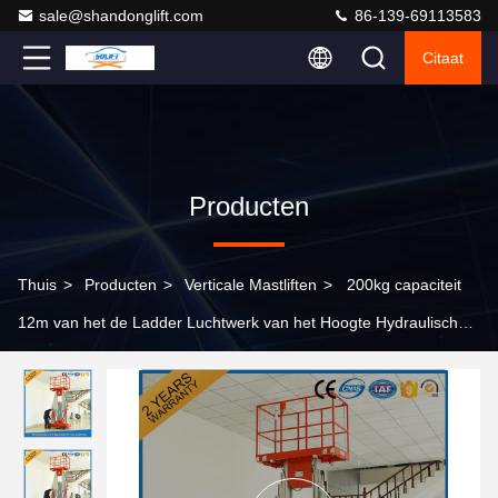
sale@shandonglift.com
86-139-69113583
Citaat
Producten
Thuis
>
Producten
>
Verticale Mastliften
>
200kg capaciteit
12m van het de Ladder Luchtwerk van het Hoogte Hydraulische
Aluminium het Platformlift met Ce