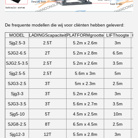
De frequente modellen die wij voor cliënten hebben geleverd:
MODEL
LADINGScapaciteit
PLATFORMgrootte
LIFThoogte
KU
Sjg2.5-3
2.5T
5.2m x 2.6m
3m
SJG2-6.5
2T
5.2m x 2.8m
6.5m
SJG2.5-3.5
2.5T
5.2m x 2.6m
3.5m
Sjg2.5-5
2.5T
5.6m x 3m
5m
SJG3-2.5
3T
5m x 2.3m
2.5m
Sjg3-3
3T
5.2m x 2.6m
3m
SJG3-3.5
3T
5.6m x 2.7m
3.5m
Sjg5-10
5T
4.5m x 2.5m
10m
1
SJG8-2.5
8T
6.5m x 4.5m
2.5m
Sjg12-3
12T
5.5m x 2.8m
3m