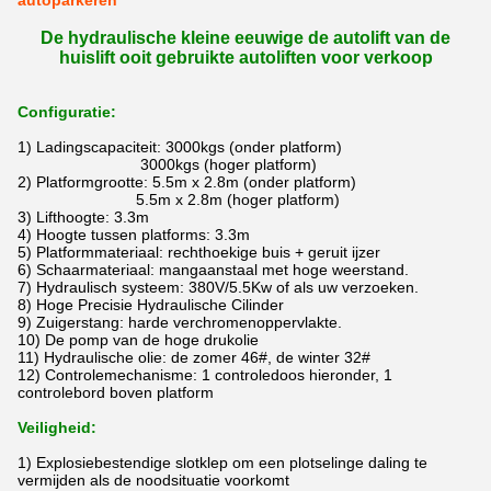
autoparkeren
De hydraulische kleine eeuwige de autolift van de
huislift ooit gebruikte autoliften voor verkoop
Configuratie:
1) Ladingscapaciteit: 3000kgs (onder platform)
3000kgs (hoger platform)
2) Platformgrootte: 5.5m x 2.8m (onder platform)
5.5m x 2.8m (hoger platform)
3) Lifthoogte: 3.3m
4) Hoogte tussen platforms: 3.3m
5) Platformmateriaal: rechthoekige buis + geruit ijzer
6) Schaarmateriaal: mangaanstaal met hoge weerstand.
7) Hydraulisch systeem: 380V/5.5Kw of als uw verzoeken.
8) Hoge Precisie Hydraulische Cilinder
9) Zuigerstang: harde verchromenoppervlakte.
10) De pomp van de hoge drukolie
11) Hydraulische olie: de zomer 46#, de winter 32#
12) Controlemechanisme: 1 controledoos hieronder, 1
controlebord boven platform
Veiligheid:
1)
Explosiebestendige slotklep om een plotselinge daling te
vermijden als de noodsituatie voorkomt