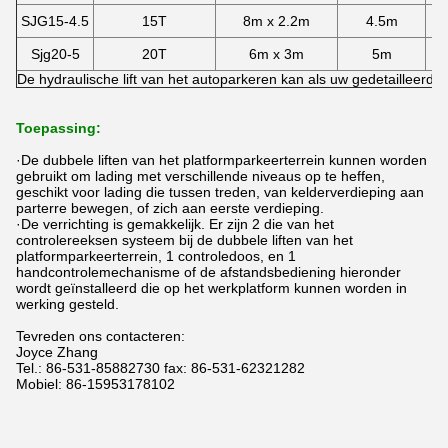
SJG15-4.5
15T
8m x 2.2m
4.5m
1
Sjg20-5
20T
6m x 3m
5m
1
De hydraulische lift van het autoparkeren kan als uw gedetailleerd
Toepassing:
·De dubbele liften van het platformparkeerterrein kunnen worden
gebruikt om lading met verschillende niveaus op te heffen,
geschikt voor lading die tussen treden, van kelderverdieping aan
parterre bewegen, of zich aan eerste verdieping.
·De verrichting is gemakkelijk. Er zijn 2 die van het
controlereeksen systeem bij de dubbele liften van het
platformparkeerterrein, 1 controledoos, en 1
handcontrolemechanisme of de afstandsbediening hieronder
wordt geïnstalleerd die op het werkplatform kunnen worden in
werking gesteld.
Tevreden ons contacteren:
Joyce Zhang
Tel.: 86-531-85882730 fax: 86-531-62321282
Mobiel: 86-15953178102