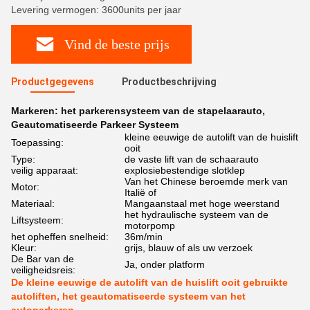
Levering vermogen: 3600units per jaar
Vind de beste prijs
Productgegevens
Productbeschrijving
Markeren:
het parkerensysteem van de stapelaarauto
,
Geautomatiseerde Parkeer Systeem
kleine eeuwige de autolift van de huislift
Toepassing:
ooit
Type:
de vaste lift van de schaarauto
veilig apparaat:
explosiebestendige slotklep
Van het Chinese beroemde merk van
Motor:
Italië of
Materiaal:
Mangaanstaal met hoge weerstand
het hydraulische systeem van de
Liftsysteem:
motorpomp
het opheffen snelheid:
36m/min
Kleur:
grijs, blauw of als uw verzoek
De Bar van de
Ja, onder platform
veiligheidsreis:
De kleine eeuwige de autolift van de huislift ooit gebruikte
autoliften, het geautomatiseerde systeem van het