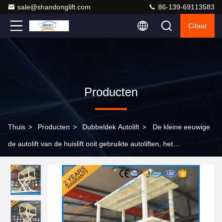
sale@shandonglift.com
86-139-69113583
Citaat
Producten
Thuis
>
Producten
>
Dubbeldek Autolift
>
De kleine eeuwige
de autolift van de huislift ooit gebruikte autoliften, het
geautomatiseerde systeem van het autoparkeren