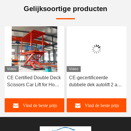
Gelijksoortige producten
Video
Video
CE Certified Double Deck
CE-gecertificeerde
Scissors Car Lift for Home
dubbele dek autolift 2 auto
Garage Parking with Easy
parkeerlift
Operation
Vind de beste prijs
Vind de beste prijs