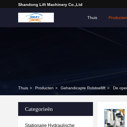
Shandong Lift Machinery Co.,Ltd
Thuis
Producten
Thuis
>
Producten
>
Gehandicapte Rolstoellift
>
De open
Categorieën
Stationaire Hydraulische