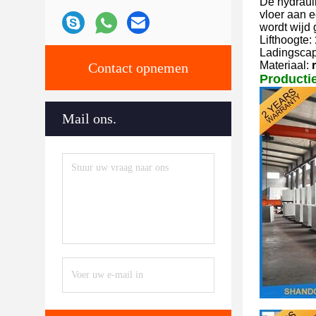
De hydrauli
vloer aan e
wordt wijd
Lifthoogte:
Ladingscapa
Materiaal:
Contact opnemen
Producti
Mail ons.