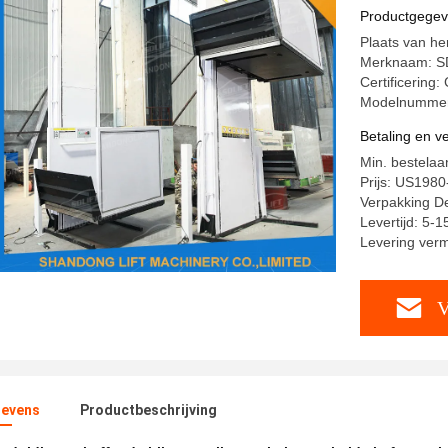
Productgege
Plaats van he
Merknaam: S
Certificering
Modelnummer:
Betaling en 
Min. bestelaan
Prijs: US198
Verpakking Det
Levertijd: 5-
Levering verm
V
evens
Productbeschrijving