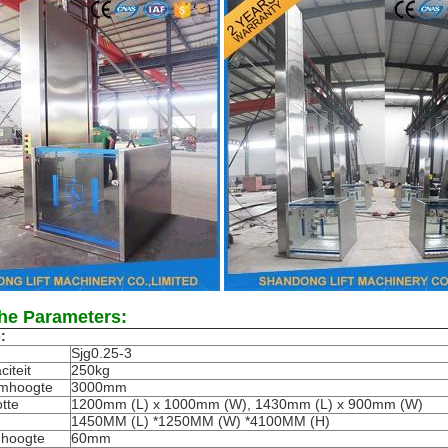
he Parameters:
:
Sjg0.25-3
iteit
250kg
rmhoogte
3000mm
tte
1200mm (L) x 1000mm (W), 1430mm (L) x 900mm (W)
1450MM (L) *1250MM (W) *4100MM (H)
mhoogte
60mm