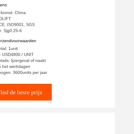
vens
rkomst: China
DLIFT
: CE, ISO9001, SGS
 Sjg0.25-6
verzendvoorwaarden
tal: 1unit
0- USD4800 / UNIT
ails: Ijzergeval of naakt
15 het werkdagen
ogen: 3600units per jaar
ind de beste prijs