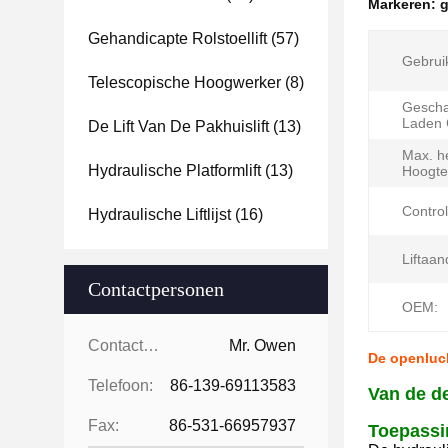
Markeren:
g
Gehandicapte Rolstoellift
(57)
Gebrui
Telescopische Hoogwerker
(8)
Gescha
Laden C
De Lift Van De Pakhuislift
(13)
Max. h
Hydraulische Platformlift
(13)
Hoogte
Control
Hydraulische Liftlijst
(16)
Liftaand
Contactpersonen
OEM:
Contactpersonen:
Mr. Owen
De openluch
Telefoon:
86-139-69113583
Van de de
Fax:
86-531-66957937
Toepassi