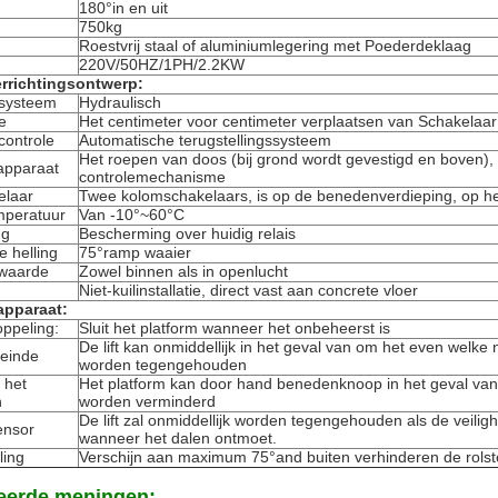
180°in en uit
750kg
Roestvrij staal of aluminiumlegering met Poederdeklaag
220V/50HZ/1PH/2.2KW
rrichtingsontwerp:
ssysteem
Hydraulisch
e
Het centimeter voor centimeter verplaatsen van Schakelaar
controle
Automatische terugstellingssysteem
Het roepen van doos (bij grond wordt gevestigd en boven), ve
 apparaat
controlemechanisme
elaar
Twee kolomschakelaars, is op de benedenverdieping, op he
mperatuur
Van -10°~60°C
ng
Bescherming over huidig relais
 helling
75°ramp waaier
rwaarde
Zowel binnen als in openlucht
Niet-kuilinstallatie, direct vast aan concrete vloer
apparaat:
oppeling:
Sluit het platform wanneer het onbeheerst is
De lift kan onmiddellijk in het geval van om het even welke 
eeinde
worden tegengehouden
 het
Het platform kan door hand benedenknoop in het geval van
n
worden verminderd
De lift zal onmiddellijk worden tegengehouden als de veilig
ensor
wanneer het dalen ontmoet.
ling
Verschijn aan maximum 75°and buiten verhinderen de rolst
leerde meningen: