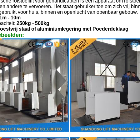
sche rolstoellift voor gehandicapten is een apparaat om rolsto
en andere te vervoeren. Het staat gebruiker toe om zich vrij b
 gebruikt voor huis, binnen en openlucht van openbaar gebouw.
1m - 10m
citeit:
250kg - 500kg
roestvrij staal
of aluminiumlegering met Poederdeklaag
ebeelden: