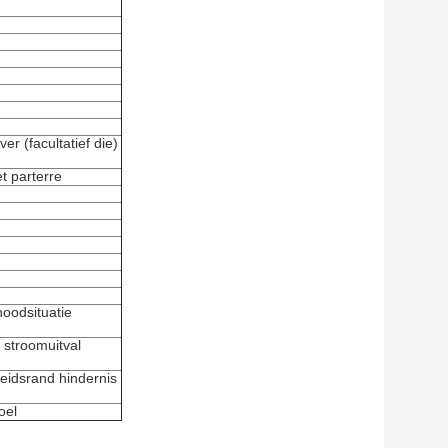
r (facultatief die)
t parterre
noodsituatie
 stroomuitval
heidsrand hindernis
oel