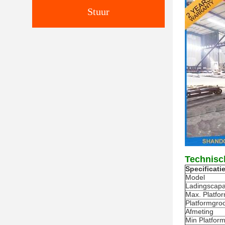
Stuur
Technisc
Specificatie
Model
Ladingscapac
Max. Platfo
Platformgroo
Afmeting
Min Platfor