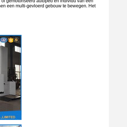
el of gemotoriseerd autoped en individu van één
innen een multi-gevloerd gebouw te bewegen. Het