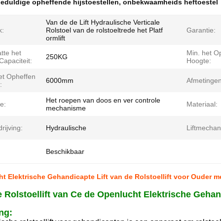
eduldige opheffende hijstoestellen
,
onbekwaamheids heftoestel
Van de de Lift Hydraulische Verticale
k:
Rolstoel van de rolstoeltrede het Platf
Garantie:
ormlift
tte het
Min. het O
250KG
apaciteit:
Hoogte:
et Opheffen
6000mm
Afmetingen 
:
Het roepen van doos en ver controle
e:
Materiaal:
mechanisme
rijving:
Hydraulische
Liftmechan
Beschikbaar
t Elektrische Gehandicapte Lift van de Rolstoellift voor Ouder 
 Rolstoellift van Ce de Openlucht Elektrische Geha
ng: