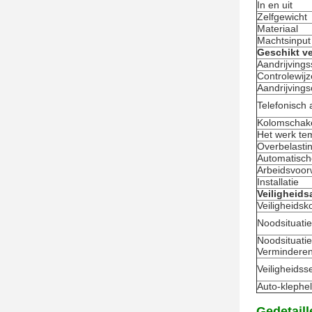
In en uit
Zelfgewicht
Materiaal
Machtsinput
Geschikt ve
Aandrijving
Controlewijz
Aandrijvings
Telefonisch
Kolomschak
Het werk te
Overbelasti
Automatische
Arbeidsvoo
Installatie
Veiligheids
Veiligheidsk
Noodsituati
Noodsituatie
Vermindere
Veiligheidss
Auto-klephel
Gedetail