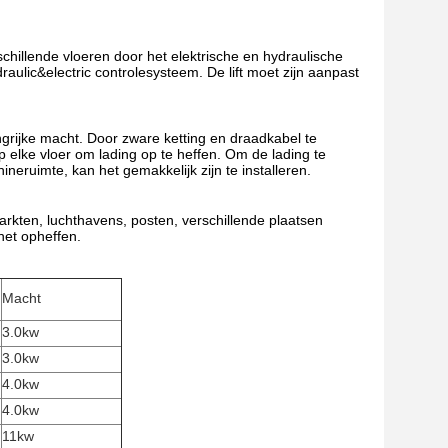
chillende vloeren door het elektrische en hydraulische
aulic&electric controlesysteem. De lift moet zijn aanpast
angrijke macht. Door zware ketting en draadkabel te
p elke vloer om lading op te heffen. Om de lading te
eruimte, kan het gemakkelijk zijn te installeren.
arkten, luchthavens, posten, verschillende plaatsen
het opheffen.
Macht
3.0kw
3.0kw
4.0kw
4.0kw
11kw