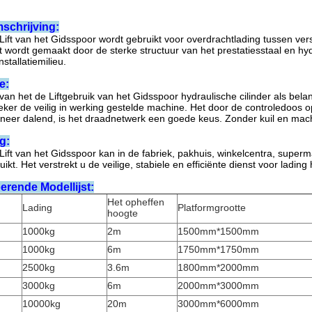
schrijving:
 Lift van het Gidsspoor wordt
gebruikt voor overdrachtlading tussen vers
 wordt gemaakt door de sterke structuur van het prestatiesstaal en hydr
stallatiemilieu.
e:
van het de Lift
gebruik van het
Gidsspoor
hydraulische cilinder als bel
zeker de veilig in werking gestelde machine. Het door de controledoos o
neer dalend, is het draadnetwerk een goede keus. Zonder kuil en machin
g:
 Lift van het Gidsspoor
kan in de fabriek, pakhuis, winkelcentra, superm
kt. Het verstrekt u de veilige, stabiele en efficiënte dienst
voor lading 
erende Modellijst:
Het opheffen
Lading
Platformgrootte
hoogte
1000kg
2m
1500mm*1500mm
1000kg
6m
1750mm*1750mm
2500kg
3.6m
1800mm*2000mm
3000kg
6m
2000mm*3000mm
10000kg
20m
3000mm*6000mm