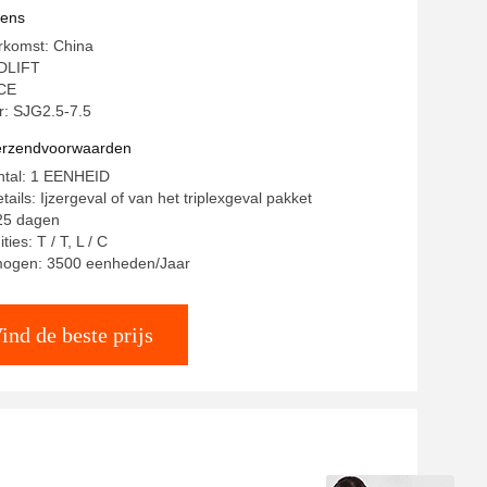
t goed
vens
rkomst: China
DLIFT
 CE
: SJG2.5-7.5
verzendvoorwaarden
ntal: 1 EENHEID
ails: Ijzergeval of van het triplexgeval pakket
-25 dagen
ies: T / T, L / C
mogen: 3500 eenheden/Jaar
ind de beste prijs