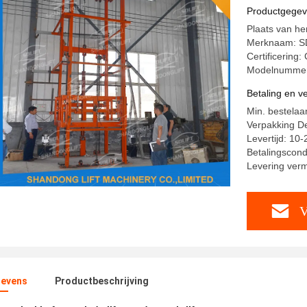
Ladingslif
Productgege
Plaats van he
Merknaam: S
Certificering:
Modelnummer
Betaling en 
Min. bestelaa
Verpakking Det
Levertijd: 10
Betalingscondit
Levering ver
V
evens
Productbeschrijving