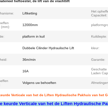
aterieel heftoestel
,
de lift van de vrachtlift
Het opheff
chanisme:
Liftketting
Capaciteit:
heffen
12000mm
platformgro
 (mm):
tie:
platform in kuil
Kuildiepte:
Dubbele Cilinder Hydraulische Lift
kleur:
lheid:
36m/min
Garantie:
Geschatte 
16A
Laden Capa
heffen
Volgens uw behoeften
Afmetingen 
:
eurde Verticale van het de Liften Hydraulische Pakhuis van het 
 keurde Verticale van het de Liften Hydraulische Pa