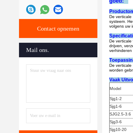
goed:
Productom
De verticale
systeem. Het
volgens uw in
Contact opnemen
Specificati
De verticale 
drijven, ver
Mail ons.
verhinderen 
Toepassin
De verticale
worden gebrui
Vaak Uitvo
Model
Sjg1-2
Sjg1-6
SJG2.5-3.6
Sjg3-6
Sjg10-20