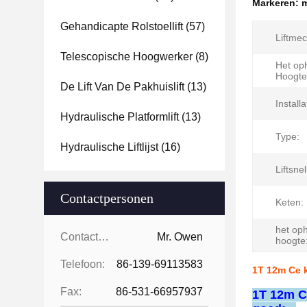
Markeren:
m
Gehandicapte Rolstoellift
(57)
Liftme
Telescopische Hoogwerker
(8)
Het op
Hoogte
De Lift Van De Pakhuislift
(13)
Installa
Hydraulische Platformlift
(13)
Type:
Hydraulische Liftlijst
(16)
Liftsne
Contactpersonen
Keten:
het op
Contactpersonen:
Mr. Owen
hoogte
Telefoon:
86-139-69113583
1T 12m Ce k
Fax:
86-531-66957937
1T 12m Ce