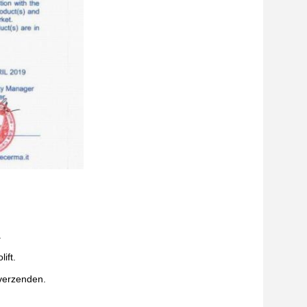
.
ift.
 verzenden.