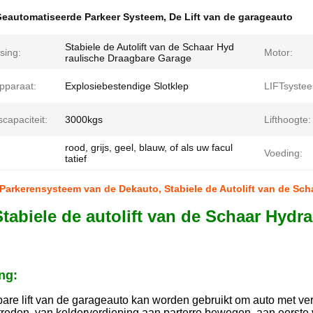
eautomatiseerde Parkeer Systeem
,
De Lift van de garageauto
Stabiele de Autolift van de Schaar Hyd
sing:
Motor:
raulische Draagbare Garage
Apparaat:
Explosiebestendige Slotklep
LIFTsyste
capaciteit:
3000kgs
Lifthoogte:
rood, grijs, geel, blauw, of als uw facul
Voeding:
tatief
Parkerensysteem van de Dekauto, Stabiele de Autolift van de Sc
Stabiele de autolift van de Schaar Hydr
ng:
are lift van de garageauto kan worden gebruikt om auto met vers
treden, van kelderverdieping aan parterre bewegen, aan eerste 