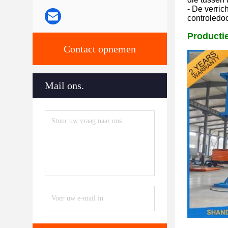
- De verric
controledo
Producti
Contact opnemen
Mail ons.