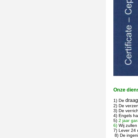
Onze dien
draagb
1)
De
2) De verze
3) De verric
4)
Engels ha
5)
2 jaar ga
6)
Wij zulle
7) Lever 24 
8) De ingeni