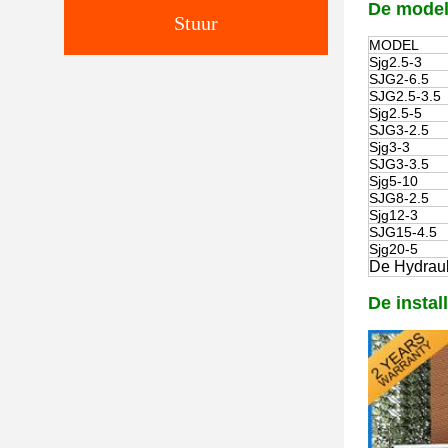
De modell
Stuur
MODEL
Sjg2.5-3
SJG2-6.5
SJG2.5-3.5
Sjg2.5-5
SJG3-2.5
Sjg3-3
SJG3-3.5
Sjg5-10
SJG8-2.5
Sjg12-3
SJG15-4.5
Sjg20-5
De Hydraul
De instal