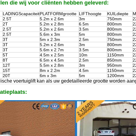
en die wij voor cliënten hebben geleverd:
LADINGScapaciteit
PLATFORMgrootte
LIFThoogte
KUILdiepte
M
2.5T
5.2m x 2.6m
3m
750mm
2
2T
5.2m x 2.8m
6.5m
800mm
2
2.5T
5.2m x 2.6m
3.5m
800mm
2
2.5T
5.6m x 3m
5m
800mm
2
3T
5m x 2.3m
2.5m
750mm
2
3T
5.2m x 2.6m
3m
800mm
2
3T
5.6m x 2.7m
3.5m
800mm
2
5T
4.5m x 2.5m
10m
1150mm
2
8T
6.5m x 4.5m
2.5m
850mm
2
12T
5.5m x 2.8m
3m
950mm
2
15T
8m x 2.2m
4.5m
1150mm
2
20T
6m x 3m
5m
1200mm
2
ische voertuiglift kan als uw gedetailleerde grootte worden aan
latieplaats: