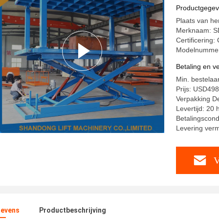
Draagbar
Productgege
Plaats van he
Merknaam: S
Certificering
Modelnummer
Betaling en 
Min. bestelaa
Prijs: USD49
Verpakking Det
Levertijd: 20
Betalingscondi
Levering verm
V
evens
Productbeschrijving