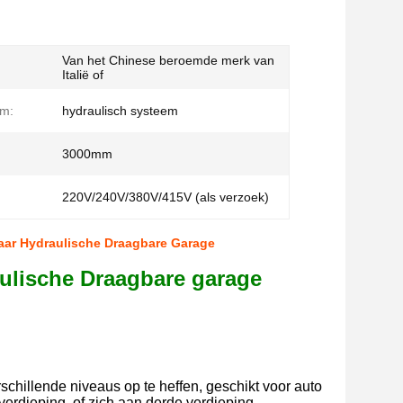
Van het Chinese beroemde merk van
Italië of
em:
hydraulisch systeem
3000mm
220V/240V/380V/415V (als verzoek)
haar Hydraulische Draagbare Garage
aulische Draagbare garage
chillende niveaus op te heffen, geschikt voor auto
verdieping, of zich aan derde verdieping.