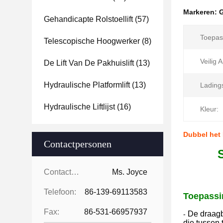
Markeren:
G
Gehandicapte Rolstoellift
(57)
Toepas
Telescopische Hoogwerker
(8)
Veilig 
De Lift Van De Pakhuislift
(13)
Hydraulische Platformlift
(13)
Ladings
Hydraulische Liftlijst
(16)
Kleur:
Dubbel het 
Contactpersonen
Contactpersonen:
Ms. Joyce
Telefoon:
86-139-69113583
Toepassi
Fax:
86-531-66957937
De draagb
-
die tussen 