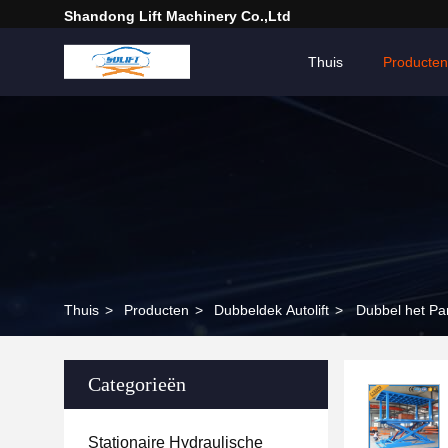
Shandong Lift Machinery Co.,Ltd
Thuis
Producten
Thuis
>
Producten
>
Dubbeldek Autolift
>
Dubbel het Pa
Categorieën
Stationaire Hydraulische