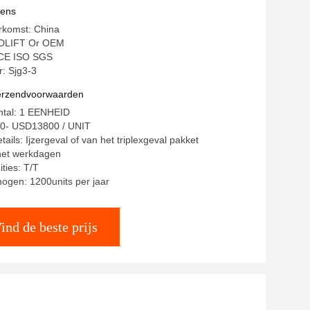
e Garage
vens
rkomst: China
DLIFT Or OEM
: CE ISO SGS
: Sjg3-3
verzendvoorwaarden
ntal: 1 EENHEID
80- USD13800 / UNIT
ails: Ijzergeval of van het triplexgeval pakket
 het werkdagen
ties: T/T
ogen: 1200units per jaar
ind de beste prijs