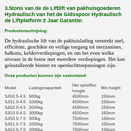
3.5tons van de de Liftlift van pakhuisgoederen
Hydraulisch van het de Gidsspoor Hydraulisch
de Liftplatform 2 Jaar Garantie:
Productomschrijving:
De hydraulische lift van de pakhuislading verstrekt snel,
efficiënte, geschikte en veilige toegang tot mezzanines,
balkons, kelderverdiepingen, en om het even welke
niveaus in de bouw met meerdere verdiepingen. Het kan
geïnstalleerde binnen en openluchttoepassingen zijn.
Onze producten kunnen zijn cuetomized:
Het opheffen
Model
Ladingscapaciteit
Min.height
hoogte
SJG0.5-4.5
500kg
4500mm
150mm
SJG1.0-4.5
1000kg
4500mm
150mm
SJG2.0-4.5
2000kg
4500mm
150mm
SJG3.0-4.5
3000kg
4500mm
160mm
SJG0.5-7.5
500kg
7500mm
150mm
SJG1.0-7.5
1000kg
7500mm
150mm
SJG2.0-7.5
2000kg
7500mm
150mm