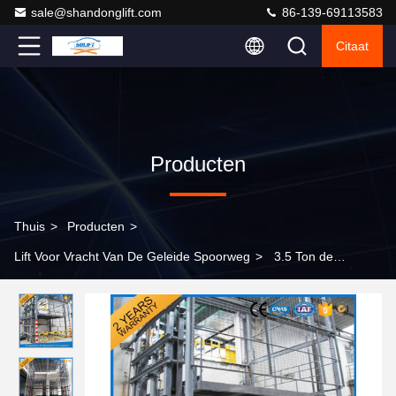
sale@shandonglift.com
86-139-69113583
Citaat
Producten
Thuis
>
Producten
>
Lift Voor Vracht Van De Geleide Spoorweg
>
3.5 Ton de
Hydraulische van de Deklift Lift, Commerciële de Liftliften van
Pakhuisgoederen