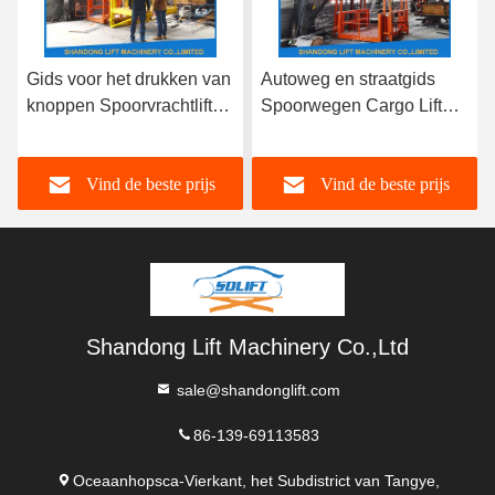
Gids voor het drukken van
Autoweg en straatgids
knoppen Spoorvrachtlift
Spoorwegen Cargo Lift
voor magazijnen
AC / DC
Fabrieken Autowegen en
stroomvoorziening
Vind de beste prijs
Vind de beste prijs
straten
Gemakkelijk te bedienen
Veiligheid Gemak
Shandong Lift Machinery Co.,Ltd
sale@shandonglift.com
86-139-69113583
Oceaanhopsca-Vierkant, het Subdistrict van Tangye,