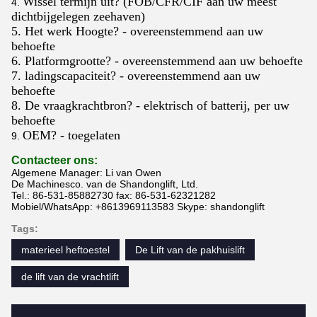
Wissel termijn uit? (FOB/CFR/CIF aan uw meest
4.
dichtbijgelegen zeehaven)
5.
Het werk Hoogte?
- overeenstemmend aan uw
behoefte
6.
Platformgrootte?
- overeenstemmend aan uw behoefte
7.
ladingscapaciteit?
- overeenstemmend aan uw
behoefte
8.
De vraagkrachtbron? - elektrisch of batterij, per uw
behoefte
OEM? - toegelaten
9.
Contacteer ons:
Algemene Manager: Li van Owen
De Machinesco. van de Shandonglift, Ltd.
Tel.: 86-531-85882730 fax: 86-531-62321282
Mobiel/WhatsApp: +8613969113583 Skype: shandonglift
Tags:
materieel heftoestel
De Lift van de pakhuislift
de lift van de vrachtlift