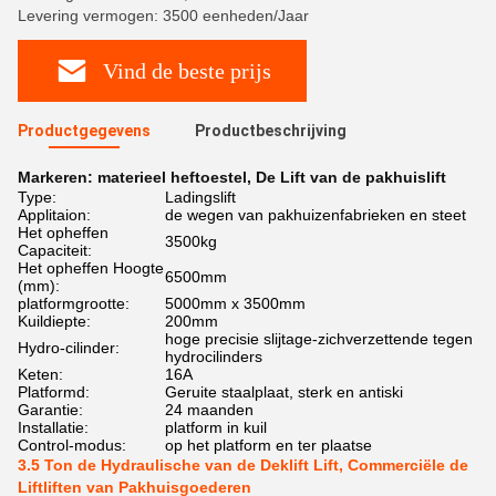
Levering vermogen: 3500 eenheden/Jaar
Vind de beste prijs
Productgegevens
Productbeschrijving
Markeren:
materieel heftoestel
,
De Lift van de pakhuislift
Type:
Ladingslift
Applitaion:
de wegen van pakhuizenfabrieken en steet
Het opheffen
3500kg
Capaciteit:
Het opheffen Hoogte
6500mm
(mm):
platformgrootte:
5000mm x 3500mm
Kuildiepte:
200mm
hoge precisie slijtage-zichverzettende tegen
Hydro-cilinder:
hydrocilinders
Keten:
16A
Platformd:
Geruite staalplaat, sterk en antiski
Garantie:
24 maanden
Installatie:
platform in kuil
Control-modus:
op het platform en ter plaatse
3.5 Ton de Hydraulische van de Deklift Lift, Commerciële de
Liftliften van Pakhuisgoederen