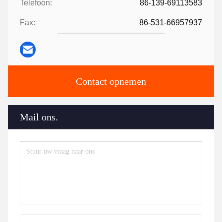
Telefoon:
86-139-69113583
Fax:
86-531-66957937
Contact opnemen
Mail ons.