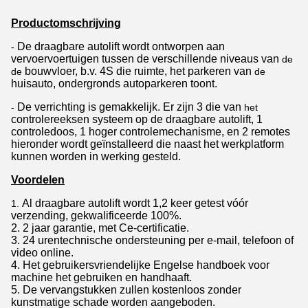
Productomschrijving
De draagbare autolift wordt
ontworpen aan
-
vervoervoertuigen tussen de verschillende niveaus van
de
bouwvloer, b.v. 4S die ruimte, het parkeren van
de
de
huisauto, ondergronds autoparkeren toont.
De verrichting is gemakkelijk. Er zijn 3 die van
-
het
controlereeksen systeem op de
draagbare
autolift
,
1
controledoos, 1 hoger controlemechanisme, en 2 remotes
hieronder wordt geïnstalleerd die naast het werkplatform
kunnen worden in werking gesteld.
Voordelen
Al
draagbare autolift wordt
1,2 keer getest vóór
1.
verzending, gekwalificeerde 100%.
2. 2 jaar garantie, met Ce-certificatie.
3. 24 urentechnische ondersteuning per e-mail, telefoon of
video online.
4. Het gebruikersvriendelijke Engelse handboek voor
machine het gebruiken en handhaaft.
5. De vervangstukken zullen kostenloos zonder
kunstmatige schade worden aangeboden.