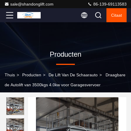
sale@shandonglift.com
86-139-69113583
Citaat
Producten
Thuis
>
Producten
>
De Lift Van De Schaarauto
>
Draagbare
de Autolift van 3500kgs 4.0kw voor Garagesvervoer