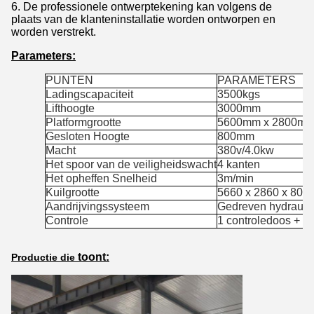
6. De professionele ontwerptekening kan volgens de
plaats van de klanteninstallatie worden ontworpen en
worden verstrekt.
Parameters:
PUNTEN
PARAMETERS
Ladingscapaciteit
3500kgs
Lifthoogte
3000mm
Platformgrootte
5600mm x 2800m
Gesloten Hoogte
800mm
Macht
380v/4.0kw
Het spoor van de veiligheidswacht
4 kanten
Het opheffen Snelheid
3m/min
Kuilgrootte
5660 x 2860 x 80
Aandrijvingssysteem
Gedreven hydrauli
Controle
1 controledoos + 1 
toont:
Productie die