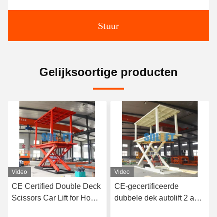
Stuur
Gelijksoortige producten
Video
CE-gecertificeerde
CE-gecertificeerde
dubbele dek autolift 2 auto
dubbele dek autolift De
parkeerlift
perfecte oplossing voor