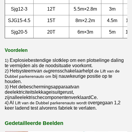
Sjg12-3
12T
5.5m×2.8m
3m
9
SJG15-4.5
15T
8m×2.2m
4.5m
11
Sjg20-5
20T
6m×3m
5m
12
Voordelen
Explosiebestendige slotklep om een plotselinge daling
1)
te vermijden als de noodsituatie voorkomt.
) Hetsysteemvan
grensschakelaarhelpt
2
de
de Lift van
de
bij nauwkeurige positie op te
Dubbel parkerenauto om
houden.
) Het debeschermingsapparaatvan
3
deelektriciteitslekkageisuitgerust,
zijnalleelektrischecomponentenverklaardCe.
) Al
overgegaan 1,2
4
Lift van
de
Dubbel parkerenauto wordt
keer ladend test alvorens fabriek te verlaten.
Gedetailleerde Beelden