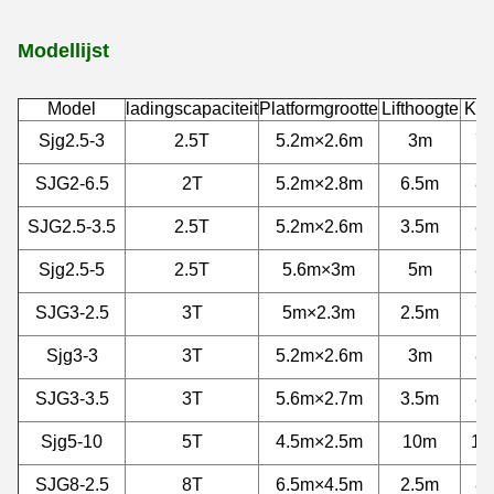
Modellijst
Model
ladingscapaciteit
Platformgrootte
Lifthoogte
Kui
Sjg2.5-3
2.5T
5.2m×2.6m
3m
7
SJG2-6.5
2T
5.2m×2.8m
6.5m
8
SJG2.5-3.5
2.5T
5.2m×2.6m
3.5m
8
Sjg2.5-5
2.5T
5.6m×3m
5m
8
SJG3-2.5
3T
5m×2.3m
2.5m
7
Sjg3-3
3T
5.2m×2.6m
3m
8
SJG3-3.5
3T
5.6m×2.7m
3.5m
8
Sjg5-10
5T
4.5m×2.5m
10m
11
SJG8-2.5
8T
6.5m×4.5m
2.5m
8