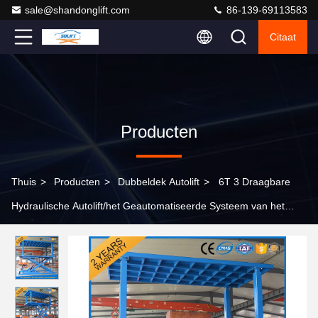
sale@shandonglift.com
86-139-69113583
Citaat
Producten
Thuis
>
Producten
>
Dubbeldek Autolift
>
6T 3 Draagbare
Hydraulische Autolift/het Geautomatiseerde Systeem van het
Autoparkeren met Verklaard Ce