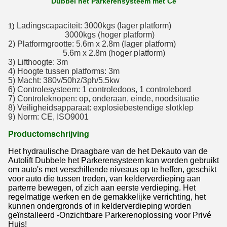
Dubbel het Parkerensysteem met Ce
Ladingscapaciteit: 3000kgs (lager platform)
1)
3000kgs (hoger platform)
2) Platformgrootte: 5.6m x 2.8m (lager platform)
5.6m x 2.8m (hoger platform)
3) Lifthoogte: 3m
4) Hoogte tussen platforms: 3m
5) Macht: 380v/50hz/3ph/5.5kw
6) Controlesysteem: 1 controledoos, 1 controlebord
7) Controleknopen: op, onderaan, einde, noodsituatie
8) Veiligheidsapparaat: explosiebestendige slotklep
9) Norm: CE, ISO9001
Productomschrijving
Het hydraulische Draagbare van de het Dekauto van de
Autolift Dubbele het Parkerensysteem kan worden gebruikt
om auto's met verschillende niveaus op te heffen, geschikt
voor auto die tussen treden, van kelderverdieping aan
parterre bewegen, of zich aan eerste verdieping. Het
regelmatige werken en de gemakkelijke verrichting, het
kunnen ondergronds of in kelderverdieping worden
geïnstalleerd -Onzichtbare Parkerenoplossing voor Privé
Huis!